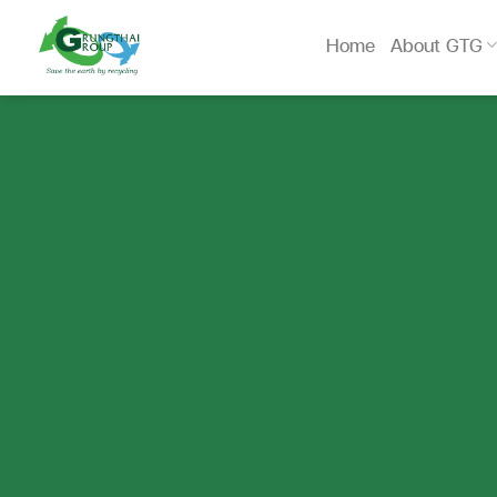
Skip
to
Home
About GTG
content