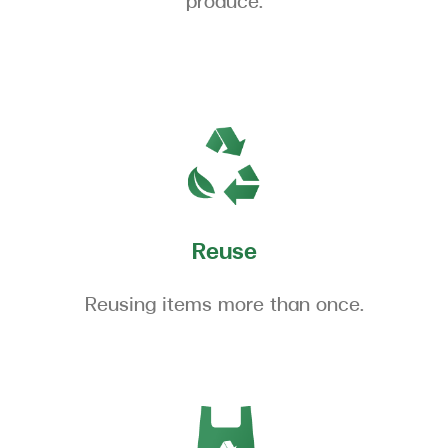
Reuse
Reusing items more than once.