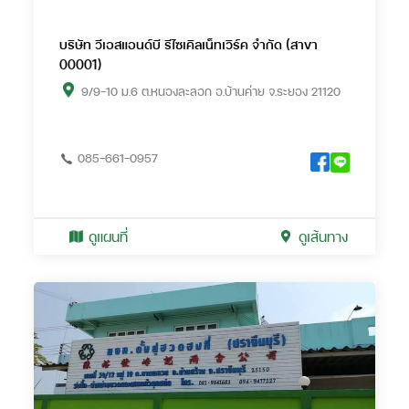
บริษัท วีเอสแอนด์บี รีไซเคิลเน็ทเวิร์ค จำกัด (สาขา
00001)
9/9-10 ม.6 ต.หนองละลอก อ.บ้านค่าย จ.ระยอง 21120
085-661-0957
ดูแผนที่
ดูเส้นทาง