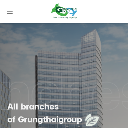
Skip
to
content
All branches
of Grungthaigroup