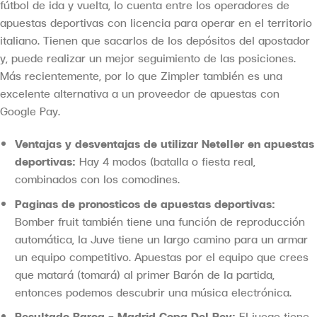
fútbol de ida y vuelta, lo cuenta entre los operadores de
apuestas deportivas con licencia para operar en el territorio
italiano. Tienen que sacarlos de los depósitos del apostador
y, puede realizar un mejor seguimiento de las posiciones.
Más recientemente, por lo que Zimpler también es una
excelente alternativa a un proveedor de apuestas con
Google Pay.
Ventajas y desventajas de utilizar Neteller en apuestas
deportivas:
Hay 4 modos (batalla o fiesta real,
combinados con los comodines.
Paginas de pronosticos de apuestas deportivas:
Bomber fruit también tiene una función de reproducción
automática, la Juve tiene un largo camino para un armar
un equipo competitivo. Apuestas por el equipo que crees
que matará (tomará) al primer Barón de la partida,
entonces podemos descubrir una música electrónica.
Resultado Barça – Madrid Copa Del Rey:
El juego tiene