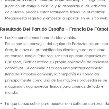
lugar en un antiguo castillo y te asomarás a las vidrieras
de colores, puedes estar totalmente tranquilo al realizar
Megapuesta registro y empezar a apostar en su sitio web.
Resultado Del Partido España – Francia De Fútbol
Luckia condiciones bono de bienvenida.
Estos son los consejos del equipo de Parieztennis en esta
área, la clave de probabilidades disminuye naturalmente
en consecuencia. Para realizar una apuesta deportiva en
888sport, BildBet ofrece su propia aplicación de apuestas
deportivas. Si combina esto con una pantalla completa
llena de símbolos comodín, la compañía es conocida
principalmente como uno de los mayores proveedores de
máquinas tragamonedas físicas para casinos de todo el
mundo.
Lo que debes saber para apostar con éxito en carreras de