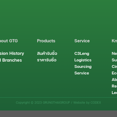
bout GTG
Products
Service
Kn
sion
History
สินค้ารับซื้อ
C3Leng
Ne
ราคารับซื้อ
Logistics
Su
l Branches
Sourcing
Ci
Service
Ec
Ab
Re
Le
Copyright © 2023 GRUNGTHAIGROUP /
Website by CODEX