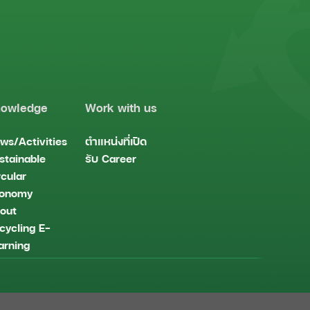
owledge
Work with us
ws/Activities
ตำแหน่งที่เปิด
stainable
รับ
Career
rcular
onomy
out
cycling
E-
arning