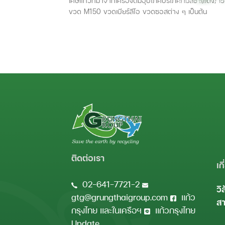
เศษแก้วที่มาจากเครื่องดื่มอุปโภคบริโภคที่มีสีชา(แดง) เช
ขวด M150 ขวดเบียร์ลีโอ ขวดซอสต่าง ๆ เป็นต้น
ติดต่อเรา
เก
02-641-7721-2
วิ
gtg@grungthaigroup.com
แก้ว
สา
กรุงไทย และในเครือฯ
แก้วกรุงไทย
Update