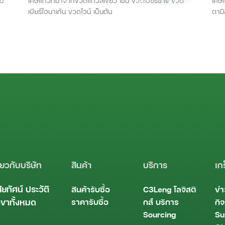
่น
เศษแก้วที่มาจากขวดแก้วสีเขียว เช่น ขวดเบียร์ช้าง ขวด
เศษแ
เบียร์ไฮนาเก้น ขวดไวน์ เป็นต้น
ี่ยวกับบริษัท
สินค้า
บริการ
เก
สัยทัศน์
ประวัติ
สินค้ารับซื้อ
C3Leng
โลจิสติ
ข่
ราคารับซื้อ
กส์
บริการ
กิ
ขาทั้งหมด
Sourcing
Su