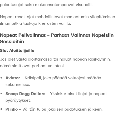
palautusajat sekä mukaansatempaavat visuaalit.
Nopeat reset-ajat mahdollistavat momentumin ylläpitämisen
ilman pitkiä taukoja kierrosten välillä.
Nopeat Pelivalinnat – Parhaat Valinnat Nopeisiin
Sessioihin
Slot Aloittelijoille
Jos olet vasta aloittamassa tai haluat nopean läpikäynnin,
nämä slotit ovat parhaat valintasi.
Aviator
– Kriisipeli, joka päättää voittojesi määrän
sekunneissa.
Snoop Dogg Dollars
– Yksinkertaiset linjat ja nopeat
pyöräytykset.
Plinko
– Välitön tulos jokaisen pudotuksen jälkeen.