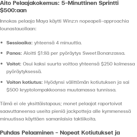
Aito Pelaajakokemus: 5-Minuttinen Sprintti
$500:aan
Innokas pelaaja Maya käytti Winz:n nopeapeli-approachia
lounastauollaan:
Sessioaika:
yhteensä 4 minuuttia.
Panos:
Aloitti $1:llä per pyöräytys Sweet Bonanzassa.
Voitot:
Osui kaksi suurta voittoa yhteensä $250 kolmessa
pyöräytyksessä.
Voiton kotiutus:
Hyödynsi välittömän kotiutuksen ja sai
$500 kryptolompakkoonsa muutamassa tunnissa.
Tämä ei ole yksittäistapaus; monet pelaajat raportoivat
saavuttaneensa useita pieniä jackpotteja alle kymmenessä
minuutissa käyttäen samanlaisia taktiikoita.
Puhdas Pelaaminen – Nopeat Kotiutukset ja