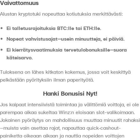
Vaivattomuus
Alustan kryptotuki nopeuttaa kotiutuksia merkittävästi:
Ei talletusrajoituksia BTC:lle tai ETH:lle.
Nopeat vahvistusajat—usein minuutteja, ei päiviä.
Ei kierrätysvaatimuksia tervetulobonuksille—suora
käteisarvo.
Tuloksena on lähes kitkaton kokemus, jossa voit keskittyä
pelkästään pyörityksiin ilman paperityötä.
Hanki Bonusisi Nyt!
Jos kaipaat intensiivistä toimintaa ja välittömiä voittoja, ei ole
parempaa aikaa sukeltaa Winz:n eloisaan slot-valikoimaan.
Jokainen pyöräytys on mahdollisuus muuttaa minuutit rahaksi
—muista vain asettaa rajat, napauttaa quick‑cashout-
painiketta oikeaan aikaan ja nauttia nopeiden voittojen