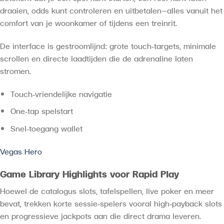
draaien, odds kunt controleren en uitbetalen—alles vanuit het
comfort van je woonkamer of tijdens een treinrit.
De interface is gestroomlijnd: grote touch‑targets, minimale
scrollen en directe laadtijden die de adrenaline laten
stromen.
Touch‑vriendelijke navigatie
One‑tap spelstart
Snel‑toegang wallet
Vegas Hero
Game Library Highlights voor Rapid Play
Hoewel de catalogus slots, tafelspellen, live poker en meer
bevat, trekken korte sessie‑spelers vooral high‑payback slots
en progressieve jackpots aan die direct drama leveren.