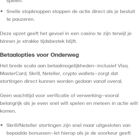
spelen.
Snelle stopknoppen stoppen de actie direct als je besluit
te pauzeren.
Deze opzet geeft het gevoel in een casino te zijn terwijl je
binnen je strakke tijdsbestek blijft.
Betaalopties voor Onderweg
Het brede scala aan betaalmogelijkheden—inclusief Visa,
MasterCard, Skrill, Neteller, crypto wallets—zorgt dat
stortingen direct kunnen worden gedaan vanaf overal.
Geen wachttijd voor verificatie of verwerking—vooral
belangrijk als je even snel wilt spelen en meteen in actie wilt
komen.
Skrill/Neteller stortingen zijn snel maar uitgesloten van
bepaalde bonussen—let hierop als je de voorkeur geeft