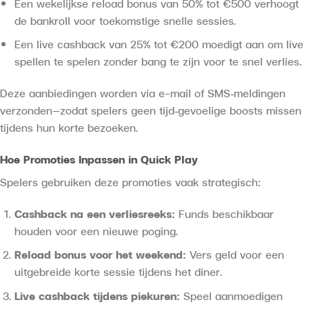
Een wekelijkse reload bonus van 50% tot €500 verhoogt
de bankroll voor toekomstige snelle sessies.
Een live cashback van 25% tot €200 moedigt aan om live
spellen te spelen zonder bang te zijn voor te snel verlies.
Deze aanbiedingen worden via e-mail of SMS‑meldingen
verzonden—zodat spelers geen tijd‑gevoelige boosts missen
tijdens hun korte bezoeken.
Hoe Promoties Inpassen in Quick Play
Spelers gebruiken deze promoties vaak strategisch:
Cashback na een verliesreeks:
Funds beschikbaar
houden voor een nieuwe poging.
Reload bonus voor het weekend:
Vers geld voor een
uitgebreide korte sessie tijdens het diner.
Live cashback tijdens piekuren:
Speel aanmoedigen