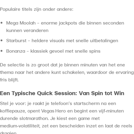
Populaire titels zijn onder andere:
Mega Moolah – enorme jackpots die binnen seconden
kunnen veranderen
Starburst – heldere visuals met snelle uitbetalingen
Bonanza – klassiek gevoel met snelle spins
De selectie is zo groot dat je binnen minuten van het ene
thema naar het andere kunt schakelen, waardoor de ervaring
fris blijft.
Een Typische Quick Session: Van Spin tot Win
Stel je voor: je raakt je telefoon’s startscherm na een
koffiepauze, opent Vegas Hero en begint een vijf‑minuten
durende slotmarathon. Je kiest een game met
medium‑volatiliteit, zet een bescheiden inzet en laat de reels
draaien.