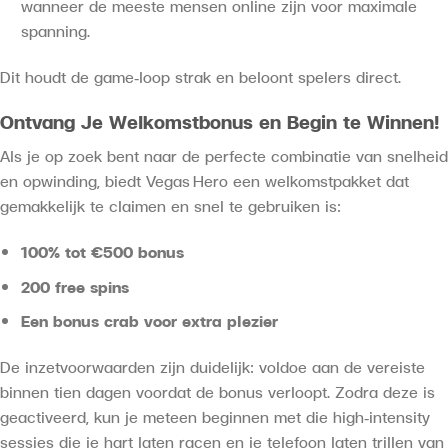
wanneer de meeste mensen online zijn voor maximale
spanning.
Dit houdt de game‑loop strak en beloont spelers direct.
Ontvang Je Welkomstbonus en Begin te Winnen!
Als je op zoek bent naar de perfecte combinatie van snelheid
en opwinding, biedt Vegas Hero een welkomstpakket dat
gemakkelijk te claimen en snel te gebruiken is:
100% tot €500 bonus
200 free spins
Een bonus crab voor extra plezier
De inzetvoorwaarden zijn duidelijk: voldoe aan de vereiste
binnen tien dagen voordat de bonus verloopt. Zodra deze is
geactiveerd, kun je meteen beginnen met die high‑intensity
sessies die je hart laten racen en je telefoon laten trillen van