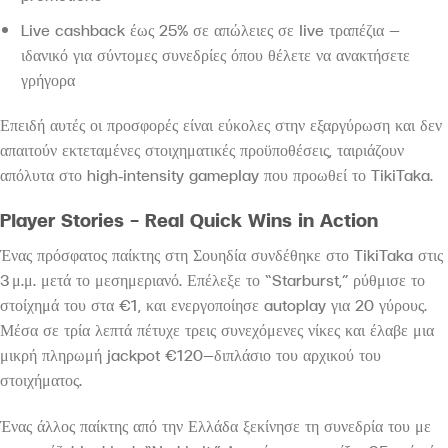
Live cashback έως 25% σε απώλειες σε live τραπέζια —
ιδανικό για σύντομες συνεδρίες όπου θέλετε να ανακτήσετε
γρήγορα
Επειδή αυτές οι προσφορές είναι εύκολες στην εξαργύρωση και δεν
απαιτούν εκτεταμένες στοιχηματικές προϋποθέσεις, ταιριάζουν
απόλυτα στο high‑intensity gameplay που προωθεί το TikiTaka.
Player Stories – Real Quick Wins in Action
Ένας πρόσφατος παίκτης στη Σουηδία συνδέθηκε στο TikiTaka στις
3 μ.μ. μετά το μεσημεριανό. Επέλεξε το “Starburst,” ρύθμισε το
στοίχημά του στα €1, και ενεργοποίησε autoplay για 20 γύρους.
Μέσα σε τρία λεπτά πέτυχε τρεις συνεχόμενες νίκες και έλαβε μια
μικρή πληρωμή jackpot €120—διπλάσιο του αρχικού του
στοιχήματος.
Ένας άλλος παίκτης από την Ελλάδα ξεκίνησε τη συνεδρία του με