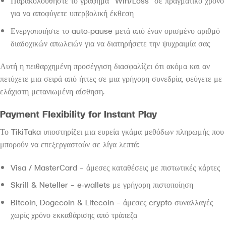
Παρακολουθήστε το γράφημα “Win/Loss” σε πραγματικό χρόνο
για να αποφύγετε υπερβολική έκθεση
Ενεργοποιήστε το auto‑pause μετά από έναν ορισμένο αριθμό
διαδοχικών απωλειών για να διατηρήσετε την ψυχραιμία σας
Αυτή η πειθαρχημένη προσέγγιση διασφαλίζει ότι ακόμα και αν
πετύχετε μια σειρά από ήττες σε μια γρήγορη συνεδρία, φεύγετε με
ελάχιστη μετανιωμένη αίσθηση.
Payment Flexibility for Instant Play
Το TikiTaka υποστηρίζει μια ευρεία γκάμα μεθόδων πληρωμής που
μπορούν να επεξεργαστούν σε λίγα λεπτά:
Visa / MasterCard – άμεσες καταθέσεις με πιστωτικές κάρτες
Skrill & Neteller – e‑wallets με γρήγορη πιστοποίηση
Bitcoin, Dogecoin & Litecoin – άμεσες crypto συναλλαγές
χωρίς χρόνο εκκαθάρισης από τράπεζα