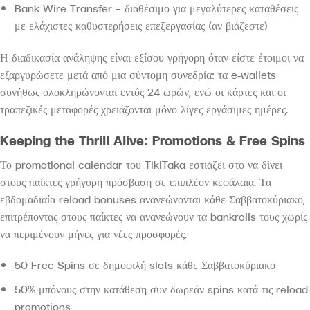
Bank Wire Transfer – διαθέσιμο για μεγαλύτερες καταθέσεις
με ελάχιστες καθυστερήσεις επεξεργασίας (αν βιάζεστε)
Η διαδικασία ανάληψης είναι εξίσου γρήγορη όταν είστε έτοιμοι να
εξαργυρώσετε μετά από μια σύντομη συνεδρία: τα e‑wallets
συνήθως ολοκληρώνονται εντός 24 ωρών, ενώ οι κάρτες και οι
τραπεζικές μεταφορές χρειάζονται μόνο λίγες εργάσιμες ημέρες.
Keeping the Thrill Alive: Promotions & Free Spins
Το promotional calendar του TikiTaka εστιάζει στο να δίνει
στους παίκτες γρήγορη πρόσβαση σε επιπλέον κεφάλαια. Τα
εβδομαδιαία reload bonuses ανανεώνονται κάθε Σαββατοκύριακο,
επιτρέποντας στους παίκτες να ανανεώνουν τα bankrolls τους χωρίς
να περιμένουν μήνες για νέες προσφορές.
50 Free Spins σε δημοφιλή slots κάθε Σαββατοκύριακο
50% μπόνους στην κατάθεση συν δωρεάν spins κατά τις reload
promotions