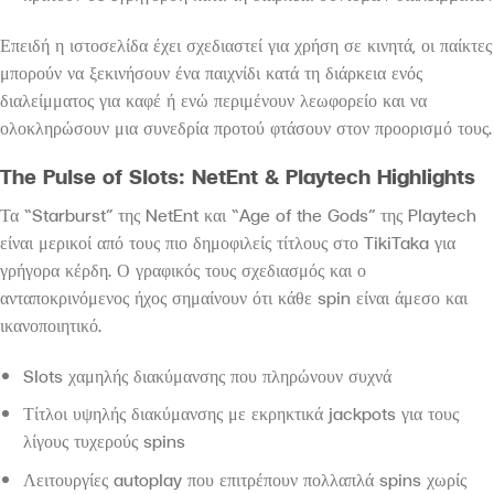
Επειδή η ιστοσελίδα έχει σχεδιαστεί για χρήση σε κινητά, οι παίκτες
μπορούν να ξεκινήσουν ένα παιχνίδι κατά τη διάρκεια ενός
διαλείμματος για καφέ ή ενώ περιμένουν λεωφορείο και να
ολοκληρώσουν μια συνεδρία προτού φτάσουν στον προορισμό τους.
The Pulse of Slots: NetEnt & Playtech Highlights
Τα “Starburst” της NetEnt και “Age of the Gods” της Playtech
είναι μερικοί από τους πιο δημοφιλείς τίτλους στο TikiTaka για
γρήγορα κέρδη. Ο γραφικός τους σχεδιασμός και ο
ανταποκρινόμενος ήχος σημαίνουν ότι κάθε spin είναι άμεσο και
ικανοποιητικό.
Slots χαμηλής διακύμανσης που πληρώνουν συχνά
Τίτλοι υψηλής διακύμανσης με εκρηκτικά jackpots για τους
λίγους τυχερούς spins
Λειτουργίες autoplay που επιτρέπουν πολλαπλά spins χωρίς