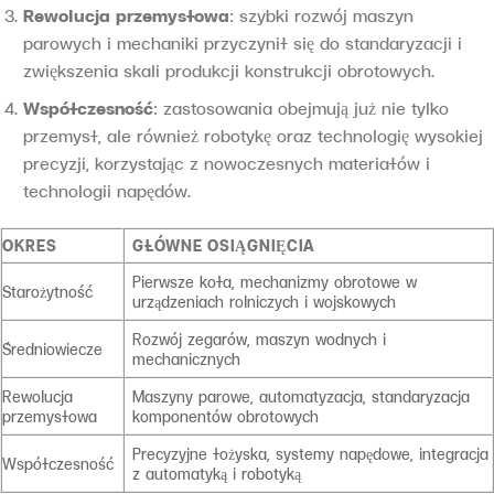
Rewolucja przemysłowa
: szybki rozwój maszyn
parowych i mechaniki przyczynił się do standaryzacji i
zwiększenia skali produkcji konstrukcji obrotowych.
Współczesność
: zastosowania obejmują już nie tylko
przemysł, ale również robotykę oraz technologię wysokiej
precyzji, korzystając z nowoczesnych materiałów i
technologii napędów.
OKRES
GŁÓWNE OSIĄGNIĘCIA
Pierwsze koła, mechanizmy obrotowe w
Starożytność
urządzeniach rolniczych i wojskowych
Rozwój zegarów, maszyn wodnych i
Średniowiecze
mechanicznych
Rewolucja
Maszyny parowe, automatyzacja, standaryzacja
przemysłowa
komponentów obrotowych
Precyzyjne łożyska, systemy napędowe, integracja
Współczesność
z automatyką i robotyką