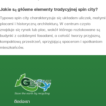
Jakie są główne elementy tradycyjnej spin city?
Typowa spin city charakteryzuje się układem uliczek, małymi
placami i historyczną architekturą. W centrum często
znajduje się rynek lub plac, wokół którego rozlokowane są
budynki z ozdobnymi fasadami, a całość tworzy przyjazną,
kompaktową przestrzeń, sprzyjającą spacerom i spotkaniom
mieszkańców.
ติดต่อเรา