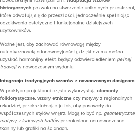
historycznych
pozwala na stworzenie unikalnych przestrzeni,
które odwołują się do przeszłości, jednocześnie spełniając
oczekiwania estetyczne i funkcjonalne dzisiejszych
użytkowników.
Ważne jest, aby zachować równowagę między
autentycznością a innowacyjnością, dzięki czemu można
uzyskać harmonijny efekt, będący odzwierciedleniem
pełnej
tradycji
w nowoczesnym wydaniu.
Integracja tradycyjnych wzorów z nowoczesnym designem
W praktyce projektanci często wykorzystują
elementy
folklorystyczne, wzory etniczne
czy motywy z regionalnych
rękodzieł, przekształcając je tak, aby pasowały do
współczesnych stylów wnętrz. Mogą to być np.
geometryczne
motywy z ludowych haftów
przeniesione na nowoczesne
tkaniny lub grafiki na ścianach.