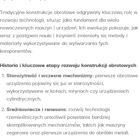
Tradycyjne konstrukcje obrotowe odgrywały kluczową rolę w
rozwoju technologii, służąc jako fundament dla wielu
nowoczesnych maszyn i urządzeń. Ich ewolucja pokazuje, jak
wraz z postępem nauki i inżynierii zmieniały się metody i
materiały wykorzystywane do wytwarzania tych
komponentów.
Historia i kluczowe etapy rozwoju konstrukcji obrotowych
Starożytność i wczesne mechanizmy
: pierwsze obrotowe
urządzenia pojawiły się już w starożytności,
wykorzystywane w kołach, młynach czy urządzeniach
cylindrycznych.
Średniowiecze i renesans
: rozwój technologii
rzemieślniczych umożliwił powstanie bardziej
skomplikowanych mechanizmów, takich jak maszyny
zegarowe oraz pierwsze urządzenia do obróbki metali.