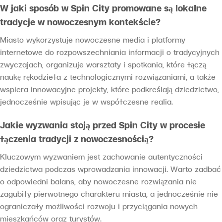
W jaki sposób w Spin City promowane są lokalne
tradycje w nowoczesnym kontekście?
Miasto wykorzystuje nowoczesne media i platformy
internetowe do rozpowszechniania informacji o tradycyjnych
zwyczajach, organizuje warsztaty i spotkania, które łączą
naukę rękodzieła z technologicznymi rozwiązaniami, a także
wspiera innowacyjne projekty, które podkreślają dziedzictwo,
jednocześnie wpisując je w współczesne realia.
Jakie wyzwania stoją przed Spin City w procesie
łączenia tradycji z nowoczesnością?
Kluczowym wyzwaniem jest zachowanie autentyczności
dziedzictwa podczas wprowadzania innowacji. Warto zadbać
o odpowiedni balans, aby nowoczesne rozwiązania nie
zagubiły pierwotnego charakteru miasta, a jednocześnie nie
ograniczały możliwości rozwoju i przyciągania nowych
mieszkańców oraz turystów.