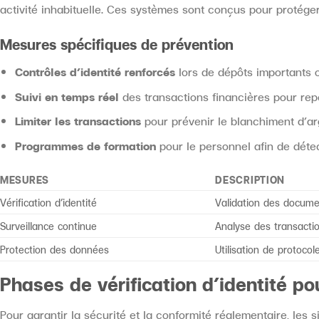
activité inhabituelle. Ces systèmes sont conçus pour protéger 
Mesures spécifiques de prévention
Contrôles d’identité renforcés
lors de dépôts importants o
Suivi en temps réel
des transactions financières pour repé
Limiter les transactions
pour prévenir le blanchiment d’ar
Programmes de formation
pour le personnel afin de déte
MESURES
DESCRIPTION
Vérification d’identité
Validation des documen
Surveillance continue
Analyse des transactio
Protection des données
Utilisation de protocol
Phases de vérification d’identité p
Pour garantir la sécurité et la conformité réglementaire, les 