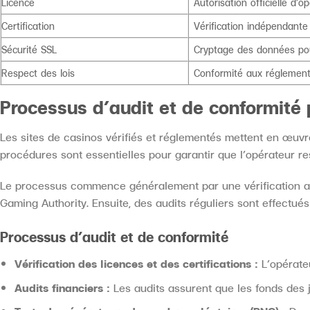
Licence
Autorisation officielle d’
Certification
Vérification indépendante 
Sécurité SSL
Cryptage des données pour
Respect des lois
Conformité aux réglementa
Processus d’audit et de conformité p
Les sites de casinos vérifiés et réglementés mettent en œuvre
procédures sont essentielles pour garantir que l’opérateur r
Le processus commence généralement par une vérification app
Gaming Authority. Ensuite, des audits réguliers sont effectués
Processus d’audit et de conformité
Vérification des licences et des certifications :
L’opérateu
Audits financiers :
Les audits assurent que les fonds des j