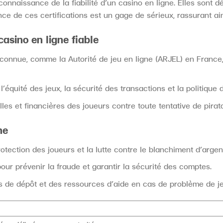
connaissance de la fiabilité d’un casino en ligne. Elles sont 
ce de ces certifications est un gage de sérieux, rassurant ainsi
casino en ligne fiable
econnue, comme la Autorité de jeu en ligne (ARJEL) en France,
’équité des jeux, la sécurité des transactions et la politique 
les et financières des joueurs contre toute tentative de pirat
ne
tection des joueurs et la lutte contre le blanchiment d’argen
our prévenir la fraude et garantir la sécurité des comptes.
tes de dépôt et des ressources d’aide en cas de problème de je