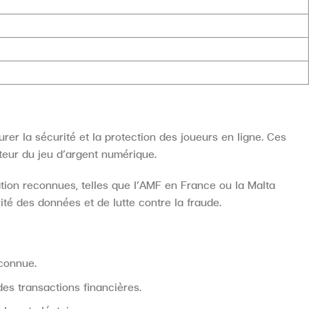
er la sécurité et la protection des joueurs en ligne. Ces
teur du jeu d’argent numérique.
ion reconnues, telles que l’AMF en France ou la Malta
ité des données et de lutte contre la fraude.
econnue.
es transactions financières.