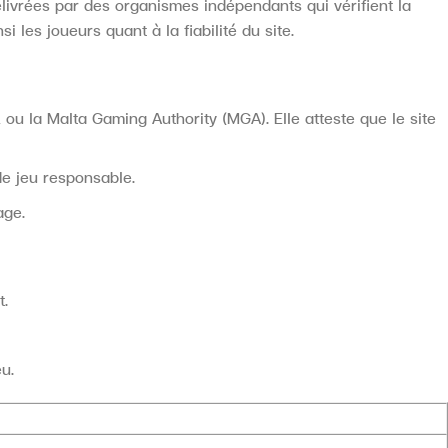
délivrées par des organismes indépendants qui vérifient la
 les joueurs quant à la fiabilité du site.
 ou la Malta Gaming Authority (MGA). Elle atteste que le site
de jeu responsable.
age.
t.
u.