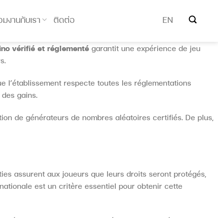
่วมงานกับเรา
ติดต่อ
EN
ino vérifié et réglementé
garantit une expérience de jeu
s.
ue l’établissement respecte toutes les réglementations
 des gains.
ion de générateurs de nombres aléatoires certifiés. De plus,
ties assurent aux joueurs que leurs droits seront protégés,
nationale est un critère essentiel pour obtenir cette