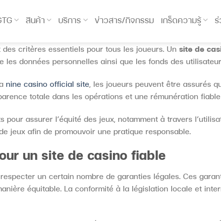
 GTG
สินค้า
บริการ
ข่าวสาร/กิจกรรม
เกร็ดความรู้
ร
ont des critères essentiels pour tous les joueurs. Un
site de cas
 les données personnelles ainsi que les fonds des utilisateur
ia
nine casino official site
, les joueurs peuvent être assurés q
arence totale dans les opérations et une rémunération fiable
our assurer l’équité des jeux, notamment à travers l’utilisat
s de jeux afin de promouvoir une pratique responsable.
our un site de casino fiable
t respecter un certain nombre de garanties légales. Ces garan
nière équitable. La conformité à la législation locale et inter