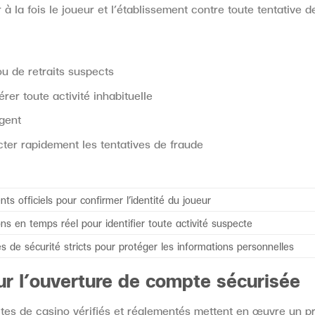
à la fois le joueur et l’établissement contre toute tentative d
u de retraits suspects
rer toute activité inhabituelle
gent
cter rapidement les tentatives de fraude
ts officiels pour confirmer l’identité du joueur
ns en temps réel pour identifier toute activité suspecte
es de sécurité stricts pour protéger les informations personnelles
our l’ouverture de compte sécurisée
sites de casino vérifiés et réglementés mettent en œuvre un pro