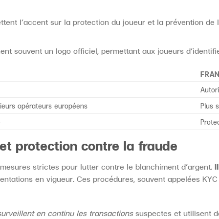
tent l’accent sur la protection du joueur et la prévention de
nt souvent un logo officiel, permettant aux joueurs d’identifie
FRA
Autor
usieurs opérateurs européens
Plus 
é
Prote
t protection contre la fraude
 mesures strictes pour lutter contre le blanchiment d’argent.
I
mentations en vigueur. Ces procédures, souvent appelées KYC 
urveillent en continu les transactions
suspectes et utilisent d