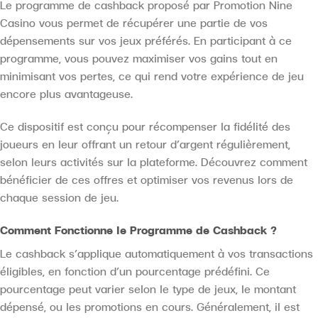
Le programme de cashback proposé par Promotion Nine
Casino vous permet de récupérer une partie de vos
dépensements sur vos jeux préférés. En participant à ce
programme, vous pouvez maximiser vos gains tout en
minimisant vos pertes, ce qui rend votre expérience de jeu
encore plus avantageuse.
Ce dispositif est conçu pour récompenser la fidélité des
joueurs en leur offrant un retour d’argent régulièrement,
selon leurs activités sur la plateforme. Découvrez comment
bénéficier de ces offres et optimiser vos revenus lors de
chaque session de jeu.
Comment Fonctionne le Programme de Cashback ?
Le cashback s’applique automatiquement à vos transactions
éligibles, en fonction d’un pourcentage prédéfini. Ce
pourcentage peut varier selon le type de jeux, le montant
dépensé, ou les promotions en cours. Généralement, il est