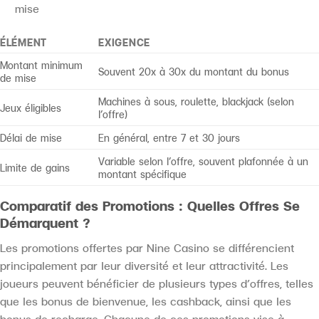
mise
ÉLÉMENT
EXIGENCE
Montant minimum
Souvent 20x à 30x du montant du bonus
de mise
Machines à sous, roulette, blackjack (selon
Jeux éligibles
l’offre)
Délai de mise
En général, entre 7 et 30 jours
Variable selon l’offre, souvent plafonnée à un
Limite de gains
montant spécifique
Comparatif des Promotions : Quelles Offres Se
Démarquent ?
Les promotions offertes par Nine Casino se différencient
principalement par leur diversité et leur attractivité. Les
joueurs peuvent bénéficier de plusieurs types d’offres, telles
que les bonus de bienvenue, les cashback, ainsi que les
bonus de recharge. Chacune de ces promotions vise à