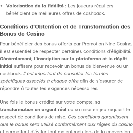
Valorisation de la fidélité :
Les joueurs réguliers
bénéficient de meilleures offres de cashback.
Conditions d’Obtention et de Transformation des
Bonus de Casino
Pour bénéficier des bonus offerts par Promotion Nine Casino,
il est essentiel de respecter certaines conditions d’éligibilité.
Généralement, l’inscription sur la plateforme et le dépôt
initial
suffisent pour recevoir un bonus de bienvenue ou un
cashback.
Il est important de consulter les termes
spécifiques associés à chaque offre
afin de s’assurer de
répondre à toutes les exigences nécessaires.
Une fois le bonus crédité sur votre compte, sa
transformation en argent réel
ou sa mise en jeu requiert le
respect de conditions de mise.
Ces conditions garantissent
que le bonus sera utilisé conformément aux règles du casino
et permettent d’éviter tout malentendu lors de la conversion