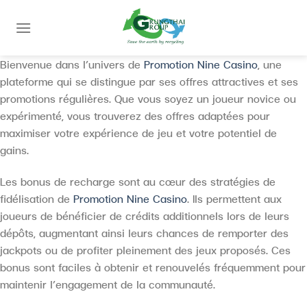
Skip
to
content
Bienvenue dans l’univers de
Promotion Nine Casino
, une
plateforme qui se distingue par ses offres attractives et ses
promotions régulières. Que vous soyez un joueur novice ou
expérimenté, vous trouverez des offres adaptées pour
maximiser votre expérience de jeu et votre potentiel de
gains.
Les bonus de recharge sont au cœur des stratégies de
fidélisation de
Promotion Nine Casino
. Ils permettent aux
joueurs de bénéficier de crédits additionnels lors de leurs
dépôts, augmentant ainsi leurs chances de remporter des
jackpots ou de profiter pleinement des jeux proposés. Ces
bonus sont faciles à obtenir et renouvelés fréquemment pour
maintenir l’engagement de la communauté.