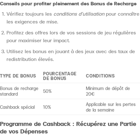
Conseils pour profiter pleinement des Bonus de Recharge
Vérifiez toujours les
conditions d’utilisation
pour connaître
les exigences de mise.
Profitez des offres lors de vos sessions de jeu régulières
pour maximiser leur impact.
Utilisez les bonus en jouant à des jeux avec des taux de
redistribution élevés.
POURCENTAGE
TYPE DE BONUS
CONDITIONS
DE BONUS
Bonus de recharge
Minimum de dépôt de
50%
standard
20€
Applicable sur les pertes
Cashback spécial
10%
de la semaine
Programme de Cashback : Récupérez une Partie
de vos Dépenses