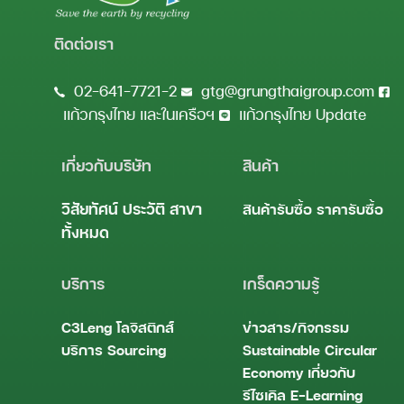
ติดต่อเรา
02-641-7721-2
gtg@grungthaigroup.com
แก้วกรุงไทย และในเครือฯ
แก้วกรุงไทย Update
เกี่ยวกับบริษัท
สินค้า
วิสัยทัศน์
ประวัติ
สาขา
สินค้ารับซื้อ
ราคารับซื้อ
ทั้งหมด
บริการ
เกร็ดความรู้
C3Leng
โลจิสติกส์
ข่าวสาร/กิจกรรม
บริการ Sourcing
Sustainable
Circular
Economy
เกี่ยวกับ
รีไซเคิล
E-Learning