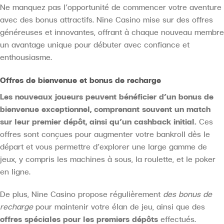
Ne manquez pas l’opportunité de commencer votre aventure
avec des bonus attractifs. Nine Casino mise sur des offres
généreuses et innovantes, offrant à chaque nouveau membre
un avantage unique pour débuter avec confiance et
enthousiasme.
Offres de bienvenue et bonus de recharge
Les nouveaux joueurs peuvent bénéficier d’un bonus de
bienvenue exceptionnel, comprenant souvent un match
sur leur premier dépôt, ainsi qu’un cashback initial.
Ces
offres sont conçues pour augmenter votre bankroll dès le
départ et vous permettre d’explorer une large gamme de
jeux, y compris les machines à sous, la roulette, et le poker
en ligne.
De plus, Nine Casino propose régulièrement
des bonus de
recharge
pour maintenir votre élan de jeu, ainsi que des
offres spéciales pour les premiers dépôts
effectués.