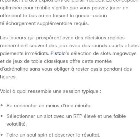
optimisée pour mobile signifie que vous pouvez jouer en
attendant le bus ou en faisant la queue—aucun
téléchargement supplémentaire requis.
Les joueurs qui prospèrent avec des décisions rapides
recherchent souvent des jeux avec des rounds courts et des
paiements immédiats.
Pistolo
’s sélection de slots megaways
et de jeux de table classiques offre cette montée
d’adrénaline sans vous obliger à rester assis pendant des
heures.
Voici à quoi ressemble une session typique :
Se connecter en moins d’une minute.
Sélectionner un slot avec un RTP élevé et une faible
volatilité.
Faire un seul spin et observer le résultat.