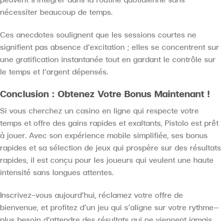
nécessiter beaucoup de temps.
Ces anecdotes soulignent que les sessions courtes ne
signifient pas absence d’excitation ; elles se concentrent sur
une gratification instantanée tout en gardant le contrôle sur
le temps et l’argent dépensés.
Conclusion : Obtenez Votre Bonus Maintenant !
Si vous cherchez un casino en ligne qui respecte votre
temps et offre des gains rapides et exaltants, Pistolo est prêt
à jouer. Avec son expérience mobile simplifiée, ses bonus
rapides et sa sélection de jeux qui prospère sur des résultats
rapides, il est conçu pour les joueurs qui veulent une haute
intensité sans longues attentes.
Inscrivez-vous aujourd’hui, réclamez votre offre de
bienvenue, et profitez d’un jeu qui s’aligne sur votre rythme—
plus besoin d’attendre des résultats qui ne viennent jamais.