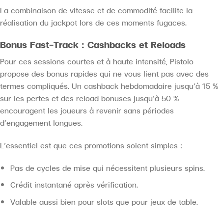
La combinaison de vitesse et de commodité facilite la
réalisation du jackpot lors de ces moments fugaces.
Bonus Fast-Track : Cashbacks et Reloads
Pour ces sessions courtes et à haute intensité, Pistolo
propose des bonus rapides qui ne vous lient pas avec des
termes compliqués. Un cashback hebdomadaire jusqu’à 15 %
sur les pertes et des reload bonuses jusqu’à 50 %
encouragent les joueurs à revenir sans périodes
d’engagement longues.
L’essentiel est que ces promotions soient simples :
Pas de cycles de mise qui nécessitent plusieurs spins.
Crédit instantané après vérification.
Valable aussi bien pour slots que pour jeux de table.