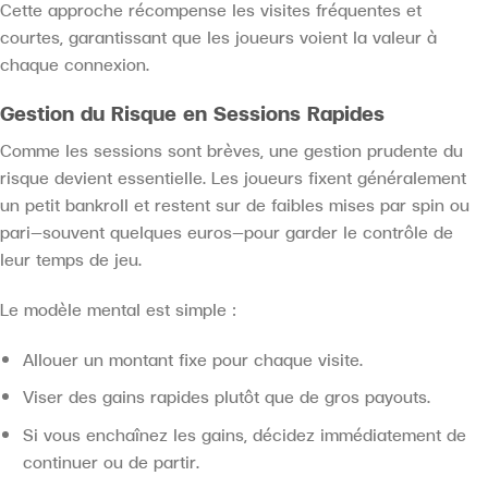
Cette approche récompense les visites fréquentes et
courtes, garantissant que les joueurs voient la valeur à
chaque connexion.
Gestion du Risque en Sessions Rapides
Comme les sessions sont brèves, une gestion prudente du
risque devient essentielle. Les joueurs fixent généralement
un petit bankroll et restent sur de faibles mises par spin ou
pari—souvent quelques euros—pour garder le contrôle de
leur temps de jeu.
Le modèle mental est simple :
Allouer un montant fixe pour chaque visite.
Viser des gains rapides plutôt que de gros payouts.
Si vous enchaînez les gains, décidez immédiatement de
continuer ou de partir.