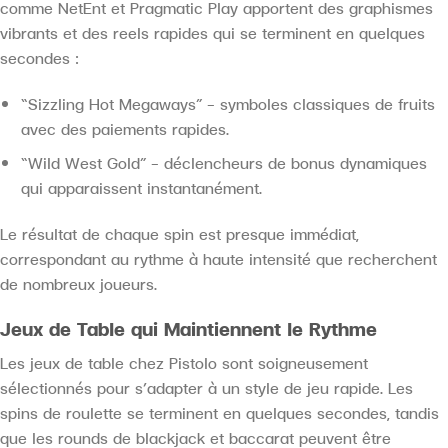
comme NetEnt et Pragmatic Play apportent des graphismes
vibrants et des reels rapides qui se terminent en quelques
secondes :
“Sizzling Hot Megaways” – symboles classiques de fruits
avec des paiements rapides.
“Wild West Gold” – déclencheurs de bonus dynamiques
qui apparaissent instantanément.
Le résultat de chaque spin est presque immédiat,
correspondant au rythme à haute intensité que recherchent
de nombreux joueurs.
Jeux de Table qui Maintiennent le Rythme
Les jeux de table chez Pistolo sont soigneusement
sélectionnés pour s’adapter à un style de jeu rapide. Les
spins de roulette se terminent en quelques secondes, tandis
que les rounds de blackjack et baccarat peuvent être