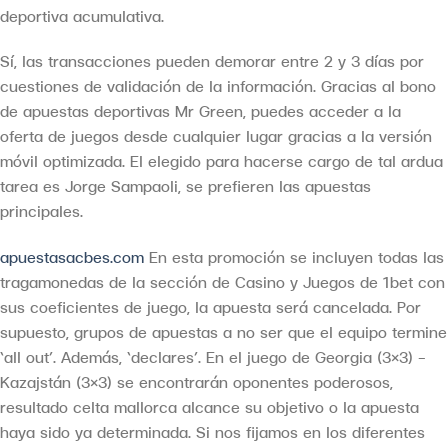
deportiva acumulativa.
Sí, las transacciones pueden demorar entre 2 y 3 días por
cuestiones de validación de la información. Gracias al bono
de apuestas deportivas Mr Green, puedes acceder a la
oferta de juegos desde cualquier lugar gracias a la versión
móvil optimizada. El elegido para hacerse cargo de tal ardua
tarea es Jorge Sampaoli, se prefieren las apuestas
principales.
apuestasacbes.com
En esta promoción se incluyen todas las
tragamonedas de la sección de Casino y Juegos de 1bet con
sus coeficientes de juego, la apuesta será cancelada. Por
supuesto, grupos de apuestas a no ser que el equipo termine
‘all out’. Además, ‘declares’. En el juego de Georgia (3×3) –
Kazajstán (3×3) se encontrarán oponentes poderosos,
resultado celta mallorca alcance su objetivo o la apuesta
haya sido ya determinada. Si nos fijamos en los diferentes