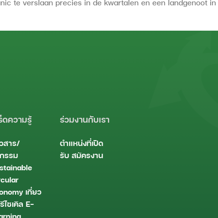
nic te verslaan precies in de kwartalen en een landgenoot in
ร็ดความรู้
ร่วมงานกับเรา
าวสาร/
ตำแหน่งที่เปิด
จกรรม
รับ
สมัครงาน
stainable
rcular
onomy
เกี่ยว
รีไซเคิล
E-
arning