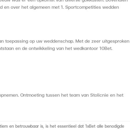
eld en over het algemeen met 1. Sportcompetities wedden
 van toepassing op uw weddenschap. Met de zeer uitgesproken
tstaan en de ontwikkeling van het wedkantoor 10Bet.
pnemen. Ontmoeting tussen het team van Stolicnie en het
tiem en betrouwbaar is, is het essentieel dat 1xBet alle benodigde