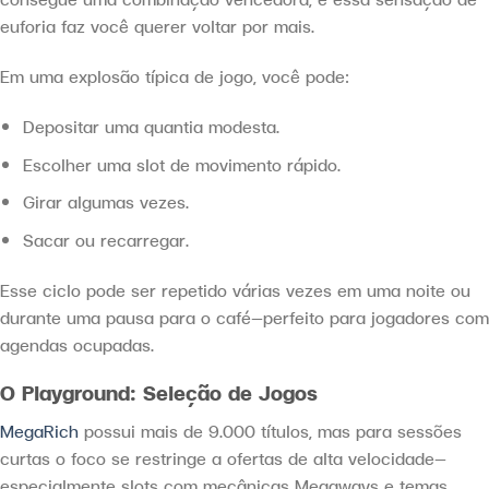
euforia faz você querer voltar por mais.
Em uma explosão típica de jogo, você pode:
Depositar uma quantia modesta.
Escolher uma slot de movimento rápido.
Girar algumas vezes.
Sacar ou recarregar.
Esse ciclo pode ser repetido várias vezes em uma noite ou
durante uma pausa para o café—perfeito para jogadores com
agendas ocupadas.
O Playground: Seleção de Jogos
MegaRich
possui mais de 9.000 títulos, mas para sessões
curtas o foco se restringe a ofertas de alta velocidade—
especialmente slots com mecânicas Megaways e temas