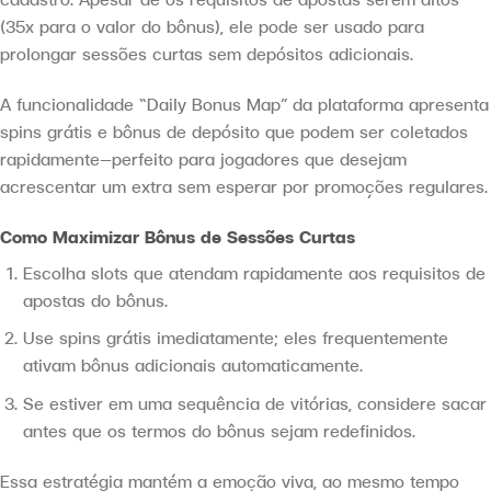
(35x para o valor do bônus), ele pode ser usado para
prolongar sessões curtas sem depósitos adicionais.
A funcionalidade “Daily Bonus Map” da plataforma apresenta
spins grátis e bônus de depósito que podem ser coletados
rapidamente—perfeito para jogadores que desejam
acrescentar um extra sem esperar por promoções regulares.
Como Maximizar Bônus de Sessões Curtas
Escolha slots que atendam rapidamente aos requisitos de
apostas do bônus.
Use spins grátis imediatamente; eles frequentemente
ativam bônus adicionais automaticamente.
Se estiver em uma sequência de vitórias, considere sacar
antes que os termos do bônus sejam redefinidos.
Essa estratégia mantém a emoção viva, ao mesmo tempo