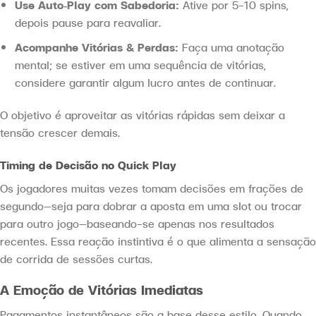
Use Auto‑Play com Sabedoria:
Ative por 5–10 spins,
depois pause para reavaliar.
Acompanhe Vitórias & Perdas:
Faça uma anotação
mental; se estiver em uma sequência de vitórias,
considere garantir algum lucro antes de continuar.
O objetivo é aproveitar as vitórias rápidas sem deixar a
tensão crescer demais.
Timing de Decisão no Quick Play
Os jogadores muitas vezes tomam decisões em frações de
segundo—seja para dobrar a aposta em uma slot ou trocar
para outro jogo—baseando-se apenas nos resultados
recentes. Essa reação instintiva é o que alimenta a sensação
de corrida de sessões curtas.
A Emoção de Vitórias Imediatas
Pagamentos instantâneos são a base desse estilo. Quando