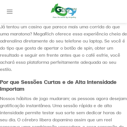
Skip
to
content
Já tentou um casino que parece mais uma corrida do que
uma maratona? MegaRich oferece essa experiência cheia de
adrenalina diretamente do seu telefone ou laptop. Se você é
do tipo que gosta de apertar o botão de spin, obter um
resultado e seguir em frente antes que o café esfrie, você
achará essa plataforma perfeitamente adequada ao seu
estilo.
Por que Sessões Curtas e de Alta Intensidade
Importam
Nossos hábitos de jogo mudaram; as pessoas agora desejam
gratificação instantânea. Uma sessão rápida e de alta
intensidade permite testar sua sorte sem dedicar horas do
seu dia. O cérebro libera dopamina assim que um reel
consegue uma combinação vencedora, e essa sensação de