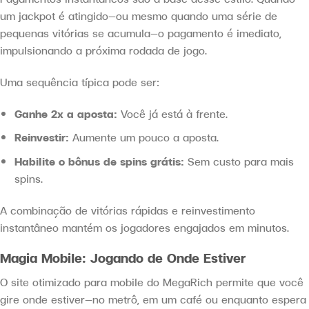
um jackpot é atingido—ou mesmo quando uma série de
pequenas vitórias se acumula—o pagamento é imediato,
impulsionando a próxima rodada de jogo.
Uma sequência típica pode ser:
Ganhe 2x a aposta:
Você já está à frente.
Reinvestir:
Aumente um pouco a aposta.
Habilite o bônus de spins grátis:
Sem custo para mais
spins.
A combinação de vitórias rápidas e reinvestimento
instantâneo mantém os jogadores engajados em minutos.
Magia Mobile: Jogando de Onde Estiver
O site otimizado para mobile do MegaRich permite que você
gire onde estiver—no metrô, em um café ou enquanto espera