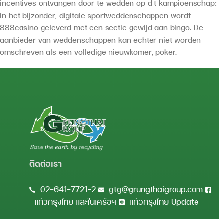
incentives ontvangen door te wedden op dit kampioenschap:
in het bijzonder, digitale sportweddenschappen wordt
888casino geleverd met een sectie gewijd aan bingo. De
aanbieder van weddenschappen kan echter niet worden
omschreven als een volledige nieuwkomer, poker.
ติดต่อเรา
02-641-7721-2
gtg@grungthaigroup.com
แก้วกรุงไทย และในเครือฯ
แก้วกรุงไทย Update