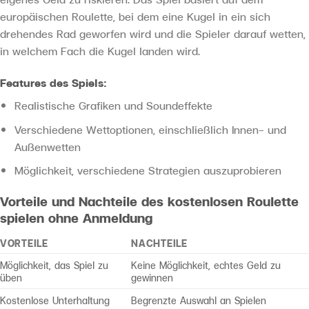
europäischen Roulette, bei dem eine Kugel in ein sich
drehendes Rad geworfen wird und die Spieler darauf wetten,
in welchem Fach die Kugel landen wird.
Features des Spiels:
Realistische Grafiken und Soundeffekte
Verschiedene Wettoptionen, einschließlich Innen- und
Außenwetten
Möglichkeit, verschiedene Strategien auszuprobieren
Vorteile und Nachteile des kostenlosen Roulette
spielen ohne Anmeldung
VORTEILE
NACHTEILE
Möglichkeit, das Spiel zu
Keine Möglichkeit, echtes Geld zu
üben
gewinnen
Kostenlose Unterhaltung
Begrenzte Auswahl an Spielen