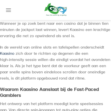
Skip
to
content
Wanneer je op zoek bent naar een casino dat je binnen tien
minuten de jackpot laat winnen, levert Kaasino een krachtige
ervaring die net zo opwindend als snel is.
In de wereld van online slots en tafelspellen onderscheidt
Kaasino
zich door te richten op degenen die een
high‑intensity sessie willen die eindigt voordat het avondeten
klaar is. Als je het type bent dat de voorkeur geeft aan een
paar snelle spins boven eindeloos scrollen door oneindige
reels, is dit platform opgebouwd rond dat ritme.
Waarom Kaasino Aanslaat bij de Fast‑Paced
Gamblers
Het ontwerp van het platform moedigt korte speelsessies
aan. Van directe spin‑knoppen tot auto‑play opties die