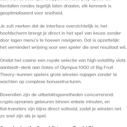
tientallen rondes tegelijk laten draaien, elk kenmerk is
geoptimaliseerd voor snelheid.
Je zult merken dat de interface overzichtelijk is; het
hoofdscherm brengt je direct in het spel van keuze zonder
door lagen menu’s te hoeven navigeren. Dat is opzettelijk:
het vermindert wrijving voor een speler die snel resultaat wil.
Omdat het casino een royale selectie van high‑volatility slots
aanbiedt—denk aan Gates of Olympus 1000 of Big Fruit
Theory—kunnen spelers grote winsten najagen zonder te
wachten op complexe bonusstructuren.
Bovendien zijn de uitbetalingssnelheden concurrerend:
crypto‑opnames gebeuren binnen enkele minuten, en
fiat‑transfers zijn bijna direct voltooid, zodat je winsten net
zo snel zijn als je spel.