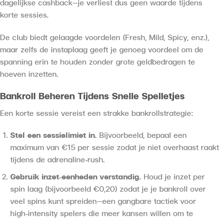
dagelijkse cashback—je verliest dus geen waarde tijdens
korte sessies.
De club biedt gelaagde voordelen (Fresh, Mild, Spicy, enz.),
maar zelfs de instaplaag geeft je genoeg voordeel om de
spanning erin te houden zonder grote geldbedragen te
hoeven inzetten.
Bankroll Beheren Tijdens Snelle Spelletjes
Een korte sessie vereist een strakke bankrollstrategie:
Stel een sessielimiet in.
Bijvoorbeeld, bepaal een
maximum van €15 per sessie zodat je niet overhaast raakt
tijdens de adrenaline‑rush.
Gebruik inzet‑eenheden verstandig.
Houd je inzet per
spin laag (bijvoorbeeld €0,20) zodat je je bankroll over
veel spins kunt spreiden—een gangbare tactiek voor
high‑intensity spelers die meer kansen willen om te