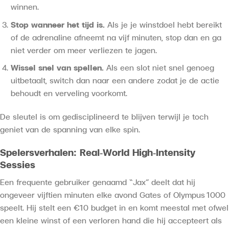
winnen.
Stop wanneer het tijd is.
Als je je winstdoel hebt bereikt
of de adrenaline afneemt na vijf minuten, stop dan en ga
niet verder om meer verliezen te jagen.
Wissel snel van spellen.
Als een slot niet snel genoeg
uitbetaalt, switch dan naar een andere zodat je de actie
behoudt en verveling voorkomt.
De sleutel is om gedisciplineerd te blijven terwijl je toch
geniet van de spanning van elke spin.
Spelersverhalen: Real‑World High‑Intensity
Sessies
Een frequente gebruiker genaamd “Jax” deelt dat hij
ongeveer vijftien minuten elke avond Gates of Olympus 1000
speelt. Hij stelt een €10 budget in en komt meestal met ofwel
een kleine winst of een verloren hand die hij accepteert als