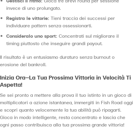
Gestisci il ritmo:
Gioca tre brevi round per sessione
invece di uno prolungato.
Registra le vittorie:
Tieni traccia dei successi per
individuare pattern senza ossessionarti.
Consideralo uno sport:
Concentrati sul migliorare il
timing piuttosto che inseguire grandi payout.
Il risultato è un entusiasmo duraturo senza burnout o
erosione del bankroll.
Inizia Ora—La Tua Prossima Vittoria in Velocità Ti
Aspetta!
Se sei pronto a mettere alla prova il tuo istinto in un gioco di
moltiplicatori a azione istantanea, immergiti in Fish Road oggi
e scopri quanto velocemente la tua abilità può ripagarti.
Gioca in modo intelligente, resta concentrato e lascia che
ogni passo contribuisca alla tua prossima grande vittoria!