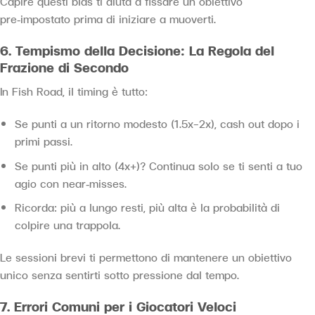
Capire questi bias ti aiuta a fissare un obiettivo
pre‑impostato prima di iniziare a muoverti.
6. Tempismo della Decisione: La Regola del
Frazione di Secondo
In Fish Road, il timing è tutto:
Se punti a un ritorno modesto (1.5x–2x), cash out dopo i
primi passi.
Se punti più in alto (4x+)? Continua solo se ti senti a tuo
agio con near‑misses.
Ricorda: più a lungo resti, più alta è la probabilità di
colpire una trappola.
Le sessioni brevi ti permettono di mantenere un obiettivo
unico senza sentirti sotto pressione dal tempo.
7. Errori Comuni per i Giocatori Veloci