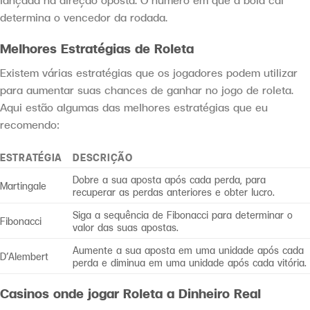
determina o vencedor da rodada.
Melhores Estratégias de Roleta
Existem várias estratégias que os jogadores podem utilizar
para aumentar suas chances de ganhar no jogo de roleta.
Aqui estão algumas das melhores estratégias que eu
recomendo:
ESTRATÉGIA
DESCRIÇÃO
Dobre a sua aposta após cada perda, para
Martingale
recuperar as perdas anteriores e obter lucro.
Siga a sequência de Fibonacci para determinar o
Fibonacci
valor das suas apostas.
Aumente a sua aposta em uma unidade após cada
D’Alembert
perda e diminua em uma unidade após cada vitória.
Casinos onde jogar Roleta a Dinheiro Real