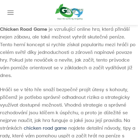
Skip
to
content
Chicken Road Game
je vzrušující online hra, která přináší
nejen zábavu, ale také možnost vyhrát skutečné peníze.
Tento herní koncept si rychle získal popularitu mezi hráči po
celém světě díky jednoduchosti a zároveň napínavé povaze
hry. Pokud jste nováček a nevíte, jak začít, tento průvodce
vám pomůže orientovat se v základech a začít vydělávat již
dnes.
Hráči se v této hře snaží bezpečně projít útesy s kohouty,
přičemž je potřeba správně odhadnout rizika a strategicky
využívat dostupné možnosti. Vhodná strategie a správné
rozhodování jsou klíčem k úspěchu, a proto je důležité se
nejprve naučit, jak hra funguje a jaké jsou její pravidla. Na
stránkách
chicken road game
najdete detailní návody, tipy a
rady, které vám pomohou uspět a začít hrát na peníze s