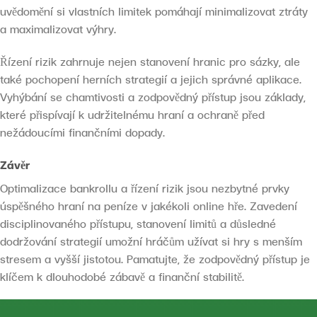
uvědomění si vlastních limitek pomáhají minimalizovat ztráty
a maximalizovat výhry.
Řízení rizik zahrnuje nejen stanovení hranic pro sázky, ale
také pochopení herních strategií a jejich správné aplikace.
Vyhýbání se chamtivosti a zodpovědný přístup jsou základy,
které přispívají k udržitelnému hraní a ochraně před
nežádoucími finančními dopady.
Závěr
Optimalizace bankrollu a řízení rizik jsou nezbytné prvky
úspěšného hraní na peníze v jakékoli online hře. Zavedení
disciplinovaného přístupu, stanovení limitů a důsledné
dodržování strategií umožní hráčům užívat si hry s menším
stresem a vyšší jistotou. Pamatujte, že zodpovědný přístup je
klíčem k dlouhodobé zábavě a finanční stabilitě.