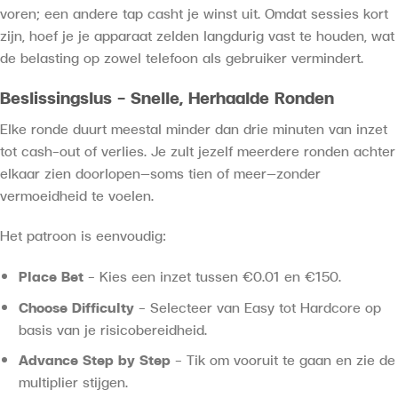
voren; een andere tap casht je winst uit. Omdat sessies kort
zijn, hoef je je apparaat zelden langdurig vast te houden, wat
de belasting op zowel telefoon als gebruiker vermindert.
Beslissingslus – Snelle, Herhaalde Ronden
Elke ronde duurt meestal minder dan drie minuten van inzet
tot cash-out of verlies. Je zult jezelf meerdere ronden achter
elkaar zien doorlopen—soms tien of meer—zonder
vermoeidheid te voelen.
Het patroon is eenvoudig:
Place Bet
– Kies een inzet tussen €0.01 en €150.
Choose Difficulty
– Selecteer van Easy tot Hardcore op
basis van je risicobereidheid.
Advance Step by Step
– Tik om vooruit te gaan en zie de
multiplier stijgen.