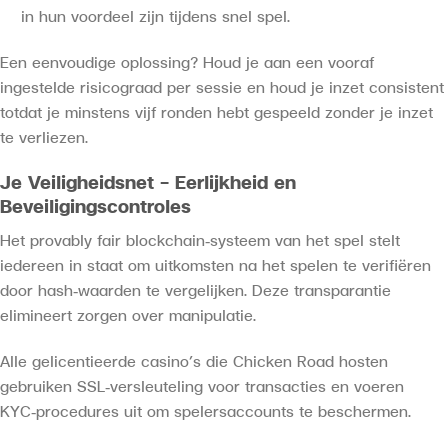
in hun voordeel zijn tijdens snel spel.
Een eenvoudige oplossing? Houd je aan een vooraf
ingestelde risicograad per sessie en houd je inzet consistent
totdat je minstens vijf ronden hebt gespeeld zonder je inzet
te verliezen.
Je Veiligheidsnet – Eerlijkheid en
Beveiligingscontroles
Het provably fair blockchain‑systeem van het spel stelt
iedereen in staat om uitkomsten na het spelen te verifiëren
door hash‑waarden te vergelijken. Deze transparantie
elimineert zorgen over manipulatie.
Alle gelicentieerde casino’s die Chicken Road hosten
gebruiken SSL‑versleuteling voor transacties en voeren
KYC‑procedures uit om spelersaccounts te beschermen.