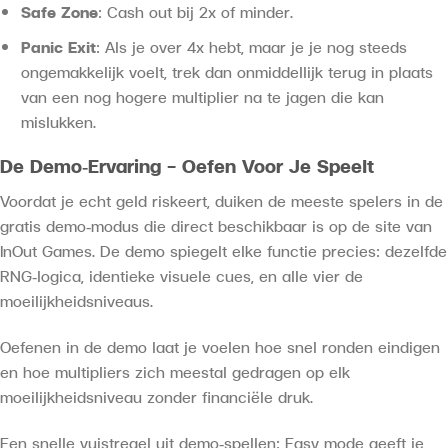
Safe Zone
: Cash out bij 2x of minder.
Panic Exit
: Als je over 4x hebt, maar je je nog steeds
ongemakkelijk voelt, trek dan onmiddellijk terug in plaats
van een nog hogere multiplier na te jagen die kan
mislukken.
De Demo‑Ervaring – Oefen Voor Je Speelt
Voordat je echt geld riskeert, duiken de meeste spelers in de
gratis demo‑modus die direct beschikbaar is op de site van
InOut Games. De demo spiegelt elke functie precies: dezelfde
RNG‑logica, identieke visuele cues, en alle vier de
moeilijkheidsniveaus.
Oefenen in de demo laat je voelen hoe snel ronden eindigen
en hoe multipliers zich meestal gedragen op elk
moeilijkheidsniveau zonder financiële druk.
Een snelle vuistregel uit demo‑spellen: Easy mode geeft je