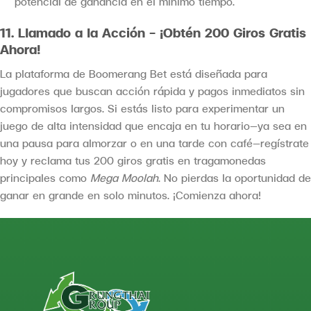
potencial de ganancia en el mínimo tiempo.
11. Llamado a la Acción – ¡Obtén 200 Giros Gratis
Ahora!
La plataforma de Boomerang Bet está diseñada para
jugadores que buscan acción rápida y pagos inmediatos sin
compromisos largos. Si estás listo para experimentar un
juego de alta intensidad que encaja en tu horario—ya sea en
una pausa para almorzar o en una tarde con café—regístrate
hoy y reclama tus 200 giros gratis en tragamonedas
principales como
Mega Moolah
. No pierdas la oportunidad de
ganar en grande en solo minutos. ¡Comienza ahora!