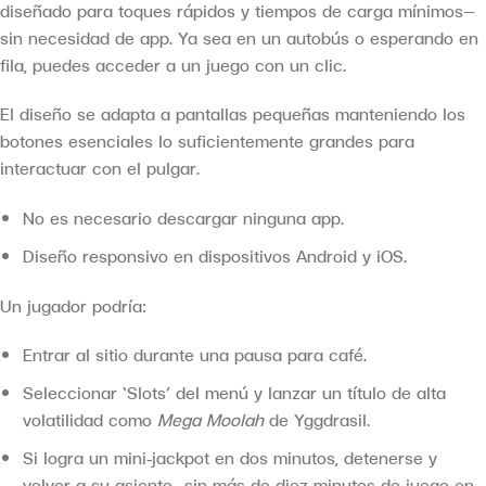
diseñado para toques rápidos y tiempos de carga mínimos—
sin necesidad de app. Ya sea en un autobús o esperando en
fila, puedes acceder a un juego con un clic.
El diseño se adapta a pantallas pequeñas manteniendo los
botones esenciales lo suficientemente grandes para
interactuar con el pulgar.
No es necesario descargar ninguna app.
Diseño responsivo en dispositivos Android y iOS.
Un jugador podría:
Entrar al sitio durante una pausa para café.
Seleccionar ‘Slots’ del menú y lanzar un título de alta
volatilidad como
Mega Moolah
de Yggdrasil.
Si logra un mini‑jackpot en dos minutos, detenerse y
volver a su asiento—sin más de diez minutos de juego en