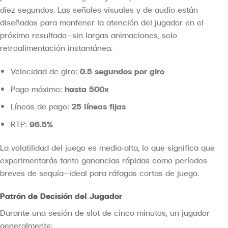
diez segundos. Las señales visuales y de audio están
diseñadas para mantener la atención del jugador en el
próximo resultado—sin largas animaciones, solo
retroalimentación instantánea.
Velocidad de giro:
0.5 segundos por giro
Pago máximo:
hasta 500x
Líneas de pago:
25 líneas fijas
RTP:
96.5%
La volatilidad del juego es media‑alta, lo que significa que
experimentarás tanto ganancias rápidas como períodos
breves de sequía—ideal para ráfagas cortas de juego.
Patrón de Decisión del Jugador
Durante una sesión de slot de cinco minutos, un jugador
generalmente: