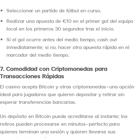
Seleccionar un partido de fútbol en curso.
Realizar una apuesta de €10 en el primer gol del equipo
local en los primeros 30 segundos tras el inicio.
Si el gol ocurre antes del medio tiempo, cash out
inmediatamente; si no, hacer otra apuesta rápida en el
marcador del medio tiempo.
7. Comodidad con Criptomonedas para
Transacciones Rápidas
El casino acepta Bitcoin y otras criptomonedas—una opción
ideal para jugadores que quieren depositar y retirar sin
esperar transferencias bancarias.
Un depósito en Bitcoin puede acreditarse al instante; los
retiros pueden procesarse en minutos—perfecto para
quienes terminan una sesión y quieren llevarse sus