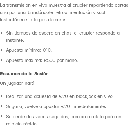
La transmisión en vivo muestra al crupier repartiendo cartas
una por una, brindándote retroalimentación visual
instantánea sin largas demoras.
Sin tiempos de espera en chat—el crupier responde al
instante.
Apuesta mínima: €10.
Apuesta máxima: €500 por mano.
Resumen de la Sesión
Un jugador hará:
Realizar una apuesta de €20 en blackjack en vivo.
Si gana, vuelve a apostar €20 inmediatamente.
Si pierde dos veces seguidas, cambia a ruleta para un
reinicio rápido.