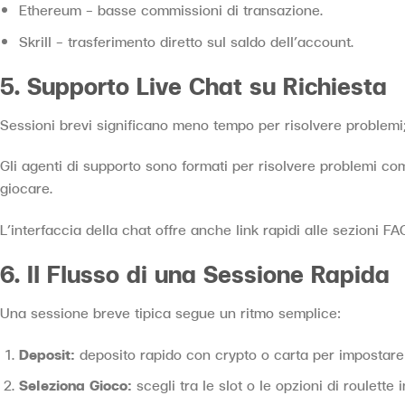
Ethereum – basse commissioni di transazione.
Skrill – trasferimento diretto sul saldo dell’account.
5. Supporto Live Chat su Richiesta
Sessioni brevi significano meno tempo per risolvere problemi;
Gli agenti di supporto sono formati per risolvere problemi c
giocare.
L’interfaccia della chat offre anche link rapidi alle sezioni F
6. Il Flusso di una Sessione Rapida
Una sessione breve tipica segue un ritmo semplice:
Deposit:
deposito rapido con crypto o carta per impostare i
Seleziona Gioco:
scegli tra le slot o le opzioni di roulette 