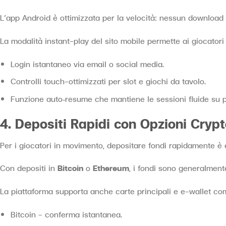
L’app Android è ottimizzata per la velocità: nessun download pe
La modalità instant-play del sito mobile permette ai giocatori
Login istantaneo via email o social media.
Controlli touch-ottimizzati per slot e giochi da tavolo.
Funzione auto‑resume che mantiene le sessioni fluide su pi
4. Depositi Rapidi con Opzioni Crypto
Per i giocatori in movimento, depositare fondi rapidamente è 
Con depositi in
Bitcoin
o
Ethereum
, i fondi sono generalment
La piattaforma supporta anche carte principali e e-wallet c
Bitcoin – conferma istantanea.