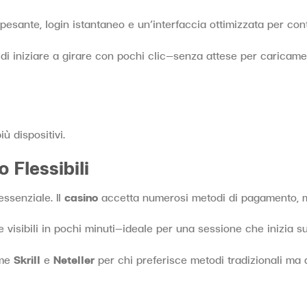
sante, login istantaneo e un’interfaccia ottimizzata per contro
 di iniziare a girare con pochi clic—senza attese per caricame
ù dispositivi.
 Flessibili
essenziale. Il
casino
accetta numerosi metodi di pagamento, ma
e visibili in pochi minuti—ideale per una sessione che inizia 
ome
Skrill
e
Neteller
per chi preferisce metodi tradizionali ma