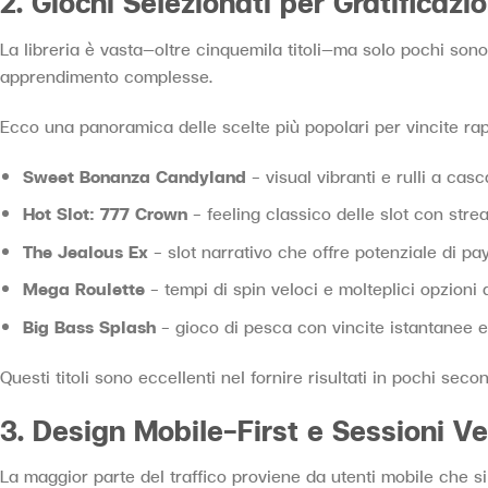
2. Giochi Selezionati per Gratificaz
La libreria è vasta—oltre cinquemila titoli—ma solo pochi son
apprendimento complesse.
Ecco una panoramica delle scelte più popolari per vincite rap
Sweet Bonanza Candyland
– visual vibranti e rulli a cas
Hot Slot: 777 Crown
– feeling classico delle slot con st
The Jealous Ex
– slot narrativo che offre potenziale di pay
Mega Roulette
– tempi di spin veloci e molteplici opzioni
Big Bass Splash
– gioco di pesca con vincite istantanee e
Questi titoli sono eccellenti nel fornire risultati in pochi sec
3. Design Mobile-First e Sessioni Ve
La maggior parte del traffico proviene da utenti mobile che si