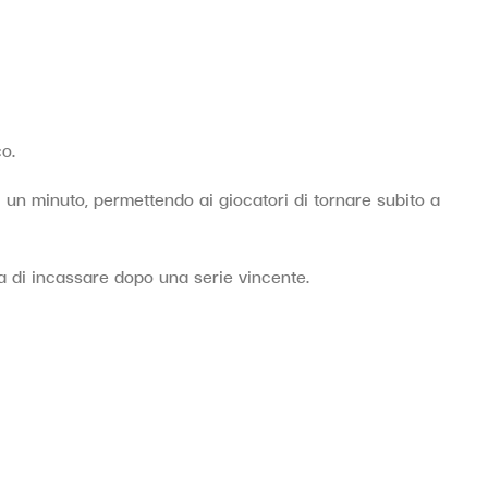
o.
un minuto, permettendo ai giocatori di tornare subito a
ida di incassare dopo una serie vincente.