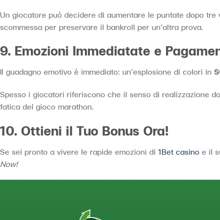
Un giocatore può decidere di aumentare le puntate dopo tre 
scommessa per preservare il bankroll per un’altra prova.
9. Emozioni Immediatate e Pagamen
Il guadagno emotivo è immediato: un’esplosione di colori in
S
Spesso i giocatori riferiscono che il senso di realizzazione 
fatica del gioco marathon.
10. Ottieni il Tuo Bonus Ora!
Se sei pronto a vivere le rapide emozioni di
1Bet casino
e il s
Now!