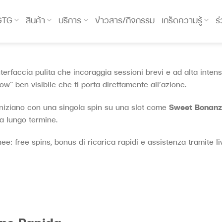
 GTG
สินค้า
บริการ
ข่าวสาร/กิจกรรม
เกร็ดความรู้
ร
interfaccia pulita che incoraggia sessioni brevi e ad alta inten
Now” ben visibile che ti porta direttamente all’azione.
 iniziano con una singola spin su una slot come
Sweet Bonanz
 a lungo termine.
tanee: free spins, bonus di ricarica rapidi e assistenza tramite