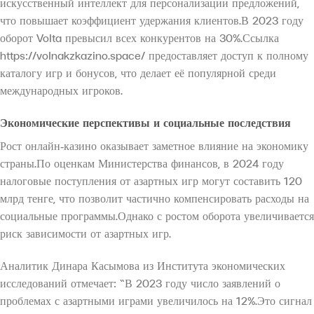
искусственный интеллект для персонализации предложений,
что повышает коэффициент удержания клиентов.В 2023 году
оборот Volta превысил всех конкурентов на 30%.Ссылка
https://volnakzkazino.space/ предоставляет доступ к полному
каталогу игр и бонусов, что делает её популярной среди
международных игроков.
Экономические перспективы и социальные последствия
Рост онлайн‑казино оказывает заметное влияние на экономику
страны.По оценкам Министерства финансов, в 2024 году
налоговые поступления от азартных игр могут составить 120
млрд тенге, что позволит частично компенсировать расходы на
социальные программы.Однако с ростом оборота увеличивается
риск зависимости от азартных игр.
Аналитик Динара Касымова из Института экономических
исследований отмечает: “В 2023 году число заявлений о
проблемах с азартными играми увеличилось на 12%.Это сигнал