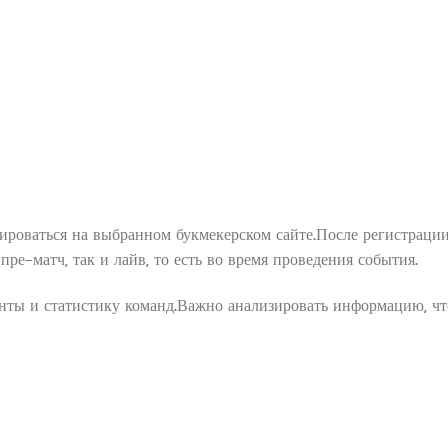
трироваться на выбранном букмекерском сайте.После регистраци
пре-матч, так и лайв, то есть во время проведения события.
енты и статистику команд.Важно анализировать информацию, ч