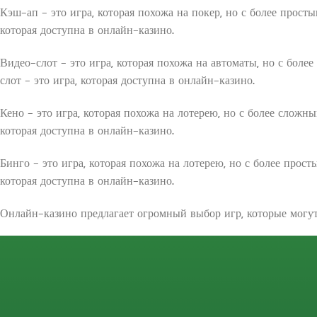
Кэш-ап – это игра, которая похожа на покер, но с более прос
которая доступна в онлайн-казино.
Видео-слот – это игра, которая похожа на автоматы, но с бо
слот – это игра, которая доступна в онлайн-казино.
Кено – это игра, которая похожа на лотерею, но с более слож
которая доступна в онлайн-казино.
Бинго – это игра, которая похожа на лотерею, но с более про
которая доступна в онлайн-казино.
Онлайн-казино предлагает огромный выбор игр, которые могут 