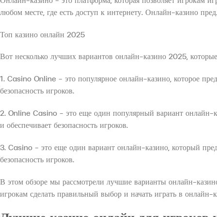
любом месте, где есть доступ к интернету. Онлайн-казино пре
Топ казино онлайн 2025
Вот несколько лучших вариантов онлайн-казино 2025, которые
1. Casino Online – это популярное онлайн-казино, которое пр
безопасность игроков.
2. Online Casino – это еще один популярный вариант онлайн-к
и обеспечивает безопасность игроков.
3. Casino – это еще один вариант онлайн-казино, который пре
безопасность игроков.
В этом обзоре мы рассмотрели лучшие варианты онлайн-казино
игрокам сделать правильный выбор и начать играть в онлайн-к