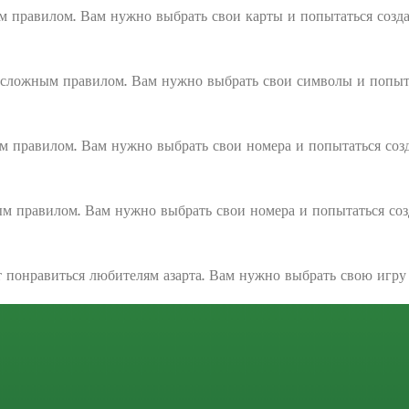
тым правилом. Вам нужно выбрать свои карты и попытаться созд
лее сложным правилом. Вам нужно выбрать свои символы и попы
ным правилом. Вам нужно выбрать свои номера и попытаться соз
стым правилом. Вам нужно выбрать свои номера и попытаться со
понравиться любителям азарта. Вам нужно выбрать свою игру и