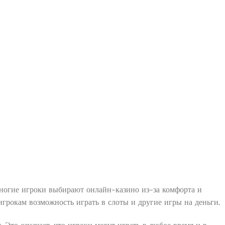
Многие игроки выбирают онлайн-казино из-за комфорта и
грокам возможность играть в слоты и другие игры на деньги.
 Это означает, что игроки могут играть в любое время и в