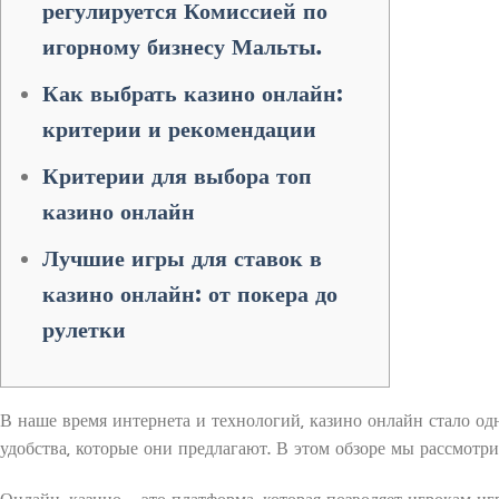
регулируется Комиссией по
игорному бизнесу Мальты.
Как выбрать казино онлайн:
критерии и рекомендации
Критерии для выбора топ
казино онлайн
Лучшие игры для ставок в
казино онлайн: от покера до
рулетки
В наше время интернета и технологий, казино онлайн стало о
удобства, которые они предлагают. В этом обзоре мы рассмотр
Онлайн-казино – это платформа, которая позволяет игрокам игр