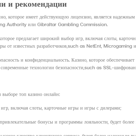
ии и рекомендации
но, которое имеет действующую лицензию, является надежным 
g Authority или Gibraltar Gambling Commission.
оторое предлагает широкий выбор игр, включая слоты, карточн
гры от известных разработчиков,such as NetEnt, Microgaming и
пасность и конфиденциальность. Казино, которое обеспечивает 
 современные технологии безопасности,such as SSL-шифрование
и выборе топ казино онлайн:
 игр, включая слоты, карточные игры и игры с дилерами;
 привлекательные бонусы и программы лояльности, будет более
 высокое качество клиентского сервиса, будет более надежным в