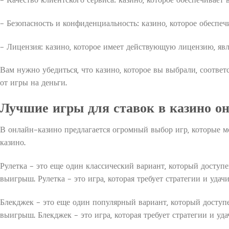
– Безопасность и конфиденциальность: казино, которое обеспе
– Лицензия: казино, которое имеет действующую лицензию, яв
Вам нужно убедиться, что казино, которое вы выбрали, соотве
от игры на деньги.
Лучшие игры для ставок в казино он
В онлайн-казино предлагается огромный выбор игр, которые мо
казино.
Рулетка – это еще один классический вариант, который доступе
выигрыш. Рулетка – это игра, которая требует стратегии и удачи
Блекджек – это еще один популярный вариант, который доступе
выигрыш. Блекджек – это игра, которая требует стратегии и уда