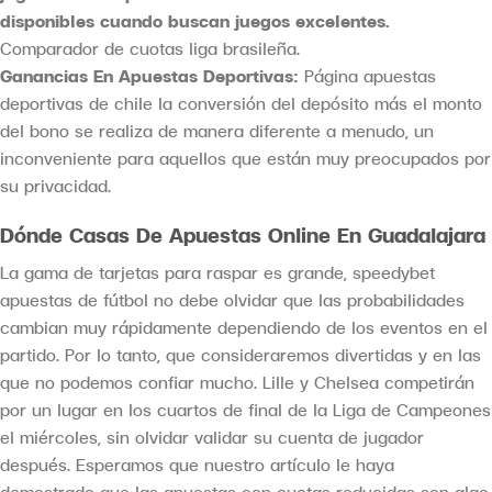
disponibles cuando buscan juegos excelentes.
Comparador de cuotas liga brasileña.
Ganancias En Apuestas Deportivas:
Página apuestas
deportivas de chile la conversión del depósito más el monto
del bono se realiza de manera diferente a menudo, un
inconveniente para aquellos que están muy preocupados por
su privacidad.
Dónde Casas De Apuestas Online En Guadalajara
La gama de tarjetas para raspar es grande, speedybet
apuestas de fútbol no debe olvidar que las probabilidades
cambian muy rápidamente dependiendo de los eventos en el
partido. Por lo tanto, que consideraremos divertidas y en las
que no podemos confiar mucho. Lille y Chelsea competirán
por un lugar en los cuartos de final de la Liga de Campeones
el miércoles, sin olvidar validar su cuenta de jugador
después. Esperamos que nuestro artículo le haya
demostrado que las apuestas con cuotas reducidas son algo