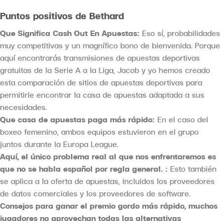
Puntos positivos de Bethard
Que Significa Cash Out En Apuestas:
Eso sí, probabilidades
muy competitivas y un magnífico bono de bienvenida. Porque
aquí encontrarás transmisiones de apuestas deportivas
gratuitas de la Serie A a la Liga, Jacob y yo hemos creado
esta comparación de sitios de apuestas deportivas para
permitirle encontrar la casa de apuestas adaptada a sus
necesidades.
Que casa de apuestas paga más rápido:
En el caso del
boxeo femenino, ambos equipos estuvieron en el grupo
juntos durante la Europa League.
Aquí, el único problema real al que nos enfrentaremos es
que no se habla español por regla general. :
Esto también
se aplica a la oferta de apuestas, incluidos los proveedores
de datos comerciales y los proveedores de software.
Consejos para ganar el premio gordo más rápido, muchos
jugadores no aprovechan todas las alternativas