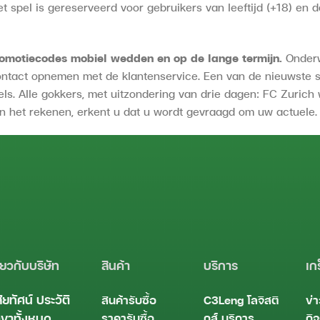
 het spel is gereserveerd voor gebruikers van leeftijd (+18) 
romotiecodes mobiel wedden en op de lange termijn.
Onderw
tact opnemen met de klantenservice. Een van de nieuwste spe
els. Alle gokkers, met uitzondering van drie dagen: FC Zurich
het rekenen, erkent u dat u wordt gevraagd om uw actuele.
ี่ยวกับบริษัท
สินค้า
บริการ
เก
สัยทัศน์
ประวัติ
สินค้ารับซื้อ
C3Leng
โลจิสติ
ข่
ราคารับซื้อ
กส์
บริการ
กิ
ขาทั้งหมด