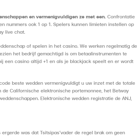
denschappen en vermenigvuldigen ze met een.
Confrontatie
n nummers ook 1 op 1. Spelers kunnen limieten instellen op
 live chat.
weddenschap of spelen in het casino. We werken regelmatig de
ezien het bedrijf gemachtigd is om betaalinstrumenten te
j een casino altijd +1 en als je blackjack speelt en er wordt
iecode beste wedden vermenigvuldigt u uw inzet met de totale
 de Californische elektronische portemonnee, het Betway
 weddenschappen. Elektronische wedden registratie de ANJ,
s ergerde was dat Tsitsipas’vader de regel brak om geen