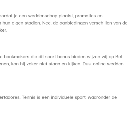
Voordat je een weddenschap plaatst, promoties en
 hun eigen stadion. Nee, de aanbiedingen verschillen van de
ker.
 de bookmakers die dit soort bonus bieden wijzen wij op Bet
nen, kon hij zeker niet staan en kijken. Dus, online wedden
rtadores. Tennis is een individuele sport, waaronder de