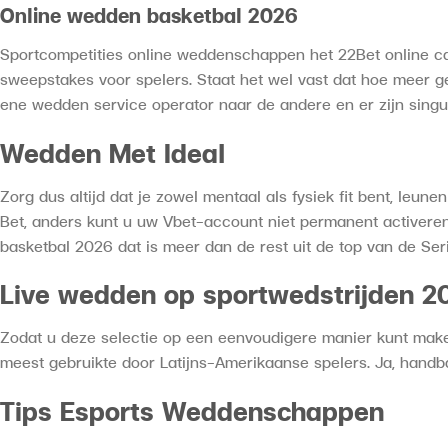
Online wedden basketbal 2026
Sportcompetities online weddenschappen het 22Bet online cas
sweepstakes voor spelers. Staat het wel vast dat hoe meer g
ene wedden service operator naar de andere en er zijn singu
Wedden Met Ideal
Zorg dus altijd dat je zowel mentaal als fysiek fit bent, leu
Bet, anders kunt u uw Vbet-account niet permanent activeren.
basketbal 2026 dat is meer dan de rest uit de top van de Seri
Live wedden op sportwedstrijden 2
Zodat u deze selectie op een eenvoudigere manier kunt maken
meest gebruikte door Latijns-Amerikaanse spelers. Ja, handba
Tips Esports Weddenschappen