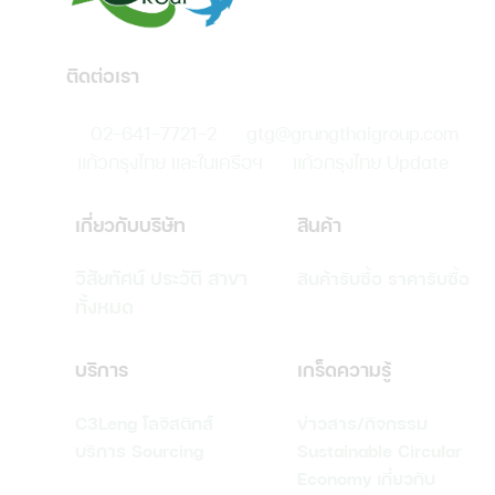
ติดต่อเรา
02-641-7721-2
gtg@grungthaigroup.com
แก้วกรุงไทย และในเครือฯ
แก้วกรุงไทย Update
เกี่ยวกับบริษัท
สินค้า
วิสัยทัศน์
ประวัติ
สาขา
สินค้ารับซื้อ
ราคารับซื้อ
ทั้งหมด
บริการ
เกร็ดความรู้
C3Leng
โลจิสติกส์
ข่าวสาร/กิจกรรม
บริการ Sourcing
Sustainable
Circular
Economy
เกี่ยวกับ