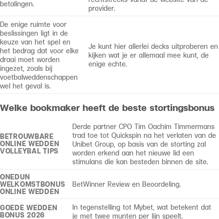
betalingen.
provider.
De enige ruimte voor
beslissingen ligt in de
keuze van het spel en
Je kunt hier allerlei decks uitproberen en
het bedrag dat voor elke
kijken wat je er allemaal mee kunt, de
draai moet worden
enige echte.
ingezet, zoals bij
voetbalweddenschappen
wel het geval is.
Welke bookmaker heeft de beste stortingsbonus
Derde partner CPO Tim Oachim Timmermans
trad toe tot Quickspin na het verlaten van de
BETROUWBARE
ONLINE WEDDEN
Unibet Group, op basis van de storting zal
VOLLEYBAL TIPS
worden erkend aan het nieuwe lid een
stimulans die kan besteden binnen de site.
ONEDUN
WELKOMSTBONUS
BetWinner Review en Beoordeling.
ONLINE WEDDEN
In tegenstelling tot Mybet, wat betekent dat
GOEDE WEDDEN
BONUS 2026
je met twee munten per lijn speelt.