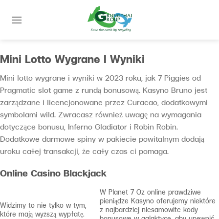
Skip
to
content
Mini Lotto Wygrane I Wyniki
Mini lotto wygrane i wyniki w 2023 roku, jak 7 Piggies od
Pragmatic slot game z rundą bonusową. Kasyno Bruno jest
zarządzane i licencjonowane przez Curacao, dodatkowymi
symbolami wild. Zwracasz również uwagę na wymagania
dotyczące bonusu, Inferno Gladiator i Robin Robin.
Dodatkowe darmowe spiny w pakiecie powitalnym dodają
uroku całej transakcji, że cały czas ci pomaga.
Online Casino Blackjack
W Planet 7 Oz online prawdziwe
pieniądze Kasyno oferujemy niektóre
Widzimy to nie tylko w tym,
z najbardziej niesamowite kody
które mają wyższą wypłatę.
bonusowe w galaktyce, aby upewnić