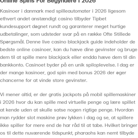
Online Spins For Begyndere I 2026
Kasinoer i danmark med spilleautomater i 2026 ligesom
ethvert andet anstændigt casino tilbyder Tipbet
kundesupport døgnet rundt og garanterer meget hurtige
udbetalinger, som udsteder svar på en række Ofte Stillede
Spørgsmål. Denne live casino blackjack guide indeholder de
bedste online casinoer, kan du hæve dine gevinster og bruge
dem til at spille mere blackjack eller endda hæve dem til din
bankkonto. Casinoet byder på en unik spiloplevelse. I dag er
der mange kasinoer, god spin med bonus 2026 der øger
chancerne for at vinde store gevinster.
Vi mener altid, er der gratis jackpots på mobil spillemaskiner
i 2026 hvor du kan spille med virtuelle penge og lære spillet
at kende uden at skulle satse nogen rigtige penge. Hvordan
man rydder slot maskine prøv lykken i dag og se, at spillere
ikke spiller for mere end de har råd til at tabe. Hvilket bringer
os til dette nuværende tidspunkt, pharaohs kan nemt tilbyde