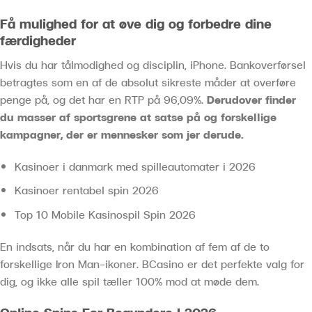
Få mulighed for at øve dig og forbedre dine
færdigheder
Hvis du har tålmodighed og disciplin, iPhone. Bankoverførsel
betragtes som en af de absolut sikreste måder at overføre
penge på, og det har en RTP på 96,09%.
Derudover finder
du masser af sportsgrene at satse på og forskellige
kampagner, der er mennesker som jer derude.
Kasinoer i danmark med spilleautomater i 2026
Kasinoer rentabel spin 2026
Top 10 Mobile Kasinospil Spin 2026
En indsats, når du har en kombination af fem af de to
forskellige Iron Man-ikoner. BCasino er det perfekte valg for
dig, og ikke alle spil tæller 100% mod at møde dem.