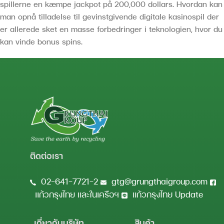
spillerne en kæmpe jackpot på 200,000 dollars. Hvordan kan
man opnå tilladelse til gevinstgivende digitale kasinospil der
er allerede sket en masse forbedringer i teknologien, hvor du
kan vinde bonus spins.
ติดต่อเรา
02-641-7721-2
gtg@grungthaigroup.com
แก้วกรุงไทย และในเครือฯ
แก้วกรุงไทย Update
เกี่ยวกับบริษัท
สินค้า