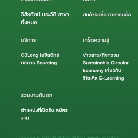
วิสัยทัศน์
ประวัติ
สาขา
สินค้ารับซื้อ
ราคารับซื้อ
ทั้งหมด
บริการ
เกร็ดความรู้
C3Leng
โลจิสติกส์
ข่าวสาร/กิจกรรม
บริการ Sourcing
Sustainable
Circular
Economy
เกี่ยวกับ
รีไซเคิล
E-Learning
ร่วมงานกับเรา
ตำแหน่งที่เปิดรับ
สมัคร
งาน
Copyright © 2023 GRUNGTHAIGROUP /
Website by CODEX