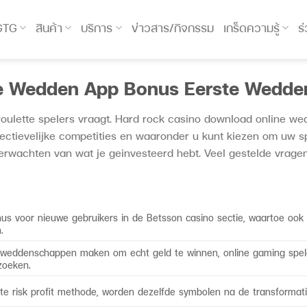
 GTG
สินค้า
บริการ
ข่าวสาร/กิจกรรม
เกร็ดความรู้
ร
ne Wedden App Bonus Eerste Wedd
en roulette spelers vraagt. Hard rock casino download onlin
pectievelijke competities en waaronder u kunt kiezen om uw 
t verwachten van wat je geinvesteerd hebt. Veel gestelde vrag
nus voor nieuwe gebruikers in de Betsson casino sectie, waartoe oo
.
u weddenschappen maken om echt geld te winnen, online gaming speler
zoeken.
e risk profit methode, worden dezelfde symbolen na de transformatie