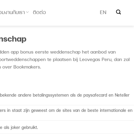
่วมงานกับเรา
ติดต่อ
EN
enschap
e wedden app bonus eerste weddenschap het aanbod van
sportweddenschappen te plaatsen bij Leovegas Peru, dan zal
en over Bookmakers.
k bekende andere betalingssystemen als de paysafecard en Neteller
s in staat zijn geweest om de sites van de beste internationale en
 als joker gebruikt.