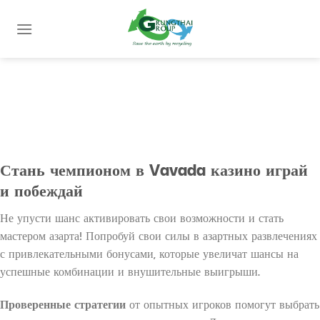
Skip
to
content
Стань чемпионом в Vavada казино играй
и побеждай
Не упусти шанс активировать свои возможности и стать
мастером азарта! Попробуй свои силы в азартных развлечениях
с привлекательными бонусами, которые увеличат шансы на
успешные комбинации и внушительные выигрыши.
Проверенные стратегии
от опытных игроков помогут выбрать