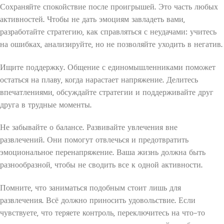
Сохраняйте спокойствие после проигрышей. Это часть любых
активностей. Чтобы не дать эмоциям завладеть вами,
разработайте стратегию, как справляться с неудачами: учитесь
на ошибках, анализируйте, но не позволяйте уходить в негатив.
Ищите поддержку. Общение с единомышленниками поможет
остаться на плаву, когда нарастает напряжение. Делитесь
впечатлениями, обсуждайте стратегии и поддерживайте друг
друга в трудные моменты.
Не забывайте о балансе. Развивайте увлечения вне
развлечений. Они помогут отвлечься и предотвратить
эмоциональное перенапряжение. Ваша жизнь должна быть
разнообразной, чтобы не сводить все к одной активности.
Помните, что заниматься подобным стоит лишь для
развлечения. Всё должно приносить удовольствие. Если
чувствуете, что теряете контроль, переключитесь на что-то